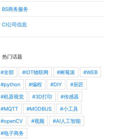
BS商务服务
CI公司信息
热门话题
#全部
#IOT物联网
#树莓派
#WEB
#python
#编程
#DIY
#辰匠
#机器视觉
#3D打印
#传感器
#MQTT
#MODBUS
#小工具
#openCV
#视频
#AI人工智能
#电子商务