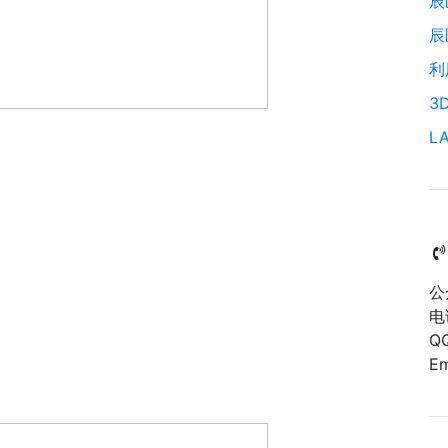
辰
辰
利
3
L
公
电
Q
Em