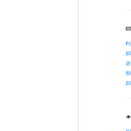
利
辰
进
剪
辰