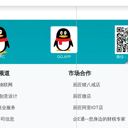
PC
QQ.APP
微信：
频道
市场合作
T物联网
辰匠猪八戒店
Y创意设计
辰匠微店
商业服务
辰匠阿里IOT店
公司信息
企E通--您身边的财税专家